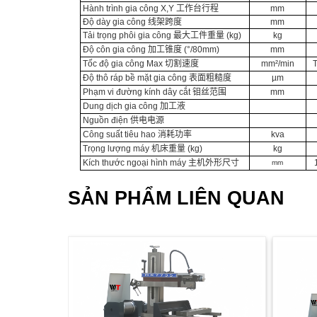
Hành trình gia công X,Y
工作台行程
mm
Độ dày gia công
线架跨度
mm
Tải trọng phôi gia công
最大工件重量
(kg)
kg
Độ côn gia công
加工锥度
(°/80mm)
mm
Tốc độ gia công Max
切割速度
mm²/min
Độ thô ráp bề mặt gia công
表面粗糙度
µm
Phạm vi đường kính dây cắt
钼丝范围
mm
Dung dịch gia công
加工液
Nguồn điện
供电电源
Công suất tiêu hao
消耗功率
kva
Trọng lượng máy
机床重量
(kg)
kg
Kích thước ngoại hình máy
主机
外形尺寸
mm
SẢN PHẨM LIÊN QUAN