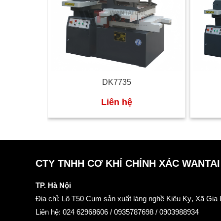
DK7735
Liên hệ
CTY TNHH CƠ KHÍ CHÍNH XÁC WANTAI
TP. Hà Nội
Địa chỉ: Lô T50 Cụm sản xuất làng nghề Kiêu Kỵ, Xã Gia
Liên hệ: 024 62968606 / 0935787698 / 0903988934