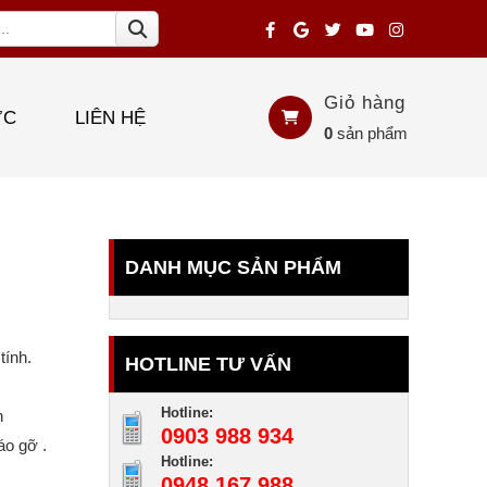
Giỏ hàng
ỨC
LIÊN HỆ
0
sản phẩm
DANH MỤC SẢN PHẨM
tính.
HOTLINE TƯ VẤN
Hotline:
ần
0903 988 934
áo gỡ .
Hotline:
0948 167 988