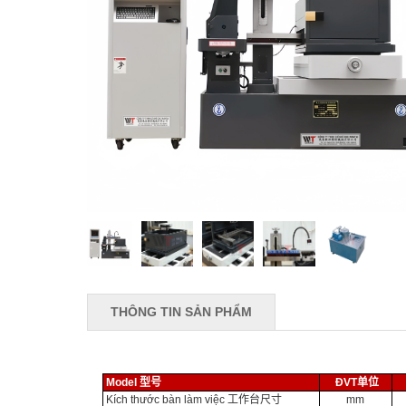
THÔNG TIN SẢN PHẨM
Model
型号
ĐVT
单位
Kích thước bàn làm việc
工作台尺寸
mm