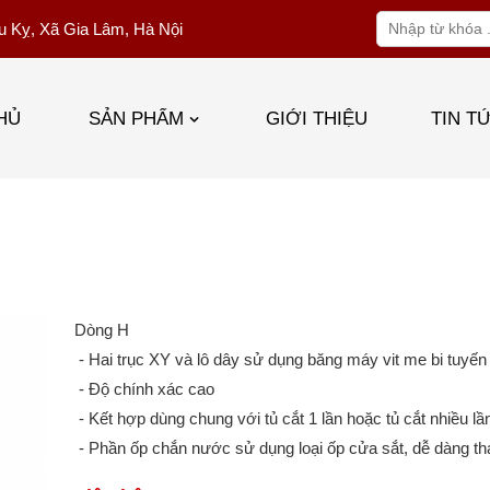
u Kỵ, Xã Gia Lâm, Hà Nội
HỦ
SẢN PHẨM
GIỚI THIỆU
TIN T
Dòng H
- Hai trục XY và lô dây sử dụng băng máy vit me bi tuyến 
- Độ chính xác cao
- Kết hợp dùng chung với tủ cắt 1 lần hoặc tủ cắt nhiều l
- Phần ốp chắn nước sử dụng loại ốp cửa sắt, dễ dàng th