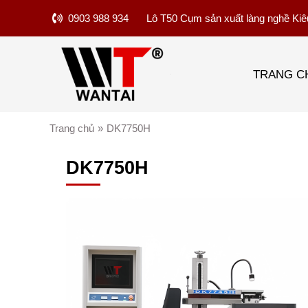
0903 988 934
Lô T50 Cụm sản xuất làng nghề Kiê
TRANG C
Trang chủ
»
DK7750H
DK7750H